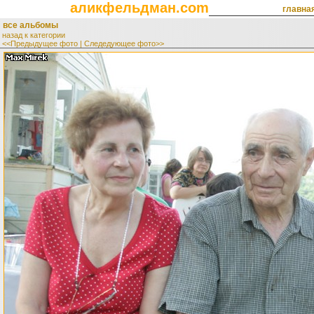
аликфельдман.com
главна
все альбомы
назад к категории
<<Предыдущее фото
|
Следедующее фото>>