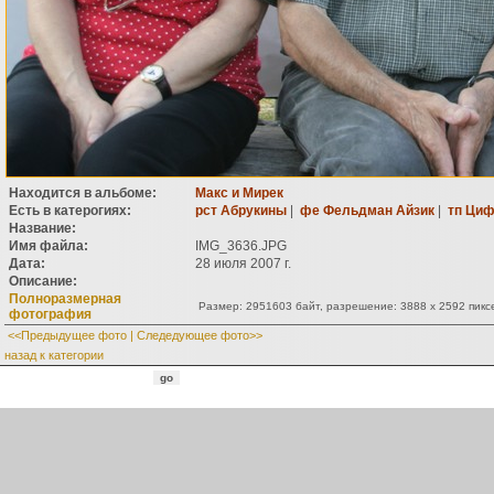
Находится в альбоме:
Макс и Мирек
Есть в катерогиях:
рст Абрукины
|
фе Фельдман Айзик
|
тп Ци
Название:
Имя файла:
IMG_3636.JPG
Дата:
28 июля 2007 г.
Описание:
Полноразмерная
Размер: 2951603 байт, разрешение: 3888 x 2592 пикс
фотография
<<Предыдущее фото
|
Следедующее фото>>
назад к категории